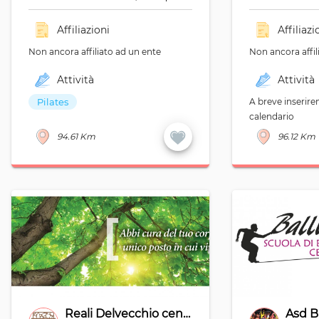
Affiliazioni
Affiliazi
Non ancora affiliato ad un ente
Non ancora affil
Attività
Attività
Pilates
A breve inserirem
calendario
94.61 Km
96.12 Km
Reali Delvecchio centro osteopatia
Asd B