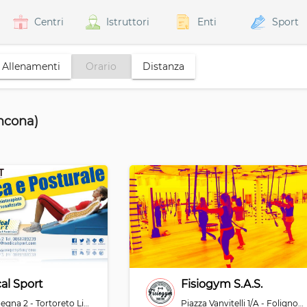
Centri
Istruttori
Enti
Sport
Allenamenti
Orario
Distanza
ancona)
al Sport
Fisiogym S.A.S.
Via Sardegna 2 - Tortoreto Lido - Teramo - 64018
Piazza Vanvitelli 1/A - Foligno - Perugia - 06034