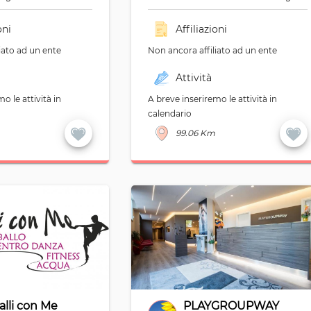
oni
Affiliazioni
iato ad un ente
Non ancora affiliato ad un ente
Attività
o le attività in
A breve inseriremo le attività in
calendario
99.06 Km
alli con Me
PLAYGROUPWAY